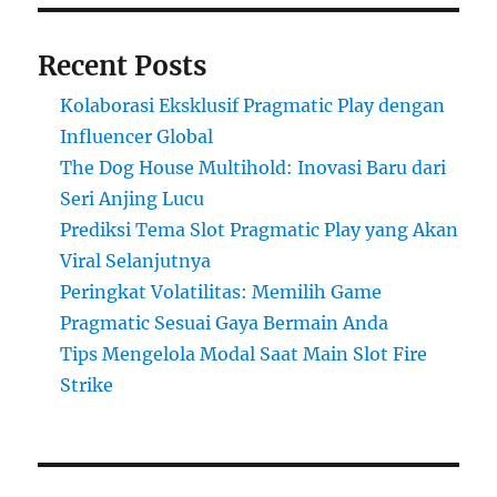
Recent Posts
Kolaborasi Eksklusif Pragmatic Play dengan
Influencer Global
The Dog House Multihold: Inovasi Baru dari
Seri Anjing Lucu
Prediksi Tema Slot Pragmatic Play yang Akan
Viral Selanjutnya
Peringkat Volatilitas: Memilih Game
Pragmatic Sesuai Gaya Bermain Anda
Tips Mengelola Modal Saat Main Slot Fire
Strike