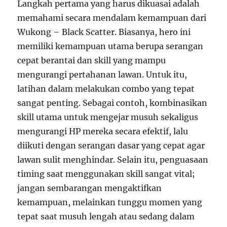
Langkah pertama yang harus dikuasai adalah
memahami secara mendalam kemampuan dari
Wukong – Black Scatter. Biasanya, hero ini
memiliki kemampuan utama berupa serangan
cepat berantai dan skill yang mampu
mengurangi pertahanan lawan. Untuk itu,
latihan dalam melakukan combo yang tepat
sangat penting. Sebagai contoh, kombinasikan
skill utama untuk mengejar musuh sekaligus
mengurangi HP mereka secara efektif, lalu
diikuti dengan serangan dasar yang cepat agar
lawan sulit menghindar. Selain itu, penguasaan
timing saat menggunakan skill sangat vital;
jangan sembarangan mengaktifkan
kemampuan, melainkan tunggu momen yang
tepat saat musuh lengah atau sedang dalam