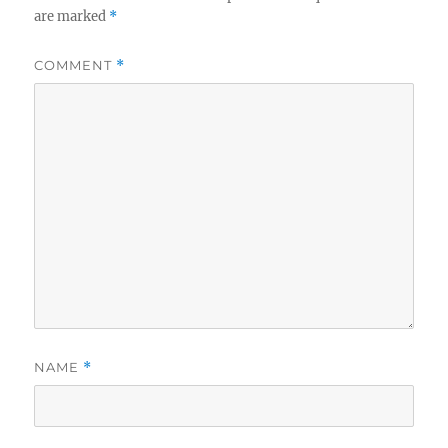
are marked
*
COMMENT
*
NAME
*