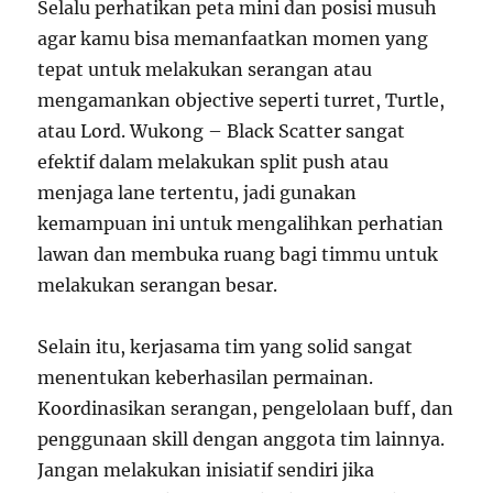
Selalu perhatikan peta mini dan posisi musuh
agar kamu bisa memanfaatkan momen yang
tepat untuk melakukan serangan atau
mengamankan objective seperti turret, Turtle,
atau Lord. Wukong – Black Scatter sangat
efektif dalam melakukan split push atau
menjaga lane tertentu, jadi gunakan
kemampuan ini untuk mengalihkan perhatian
lawan dan membuka ruang bagi timmu untuk
melakukan serangan besar.
Selain itu, kerjasama tim yang solid sangat
menentukan keberhasilan permainan.
Koordinasikan serangan, pengelolaan buff, dan
penggunaan skill dengan anggota tim lainnya.
Jangan melakukan inisiatif sendiri jika