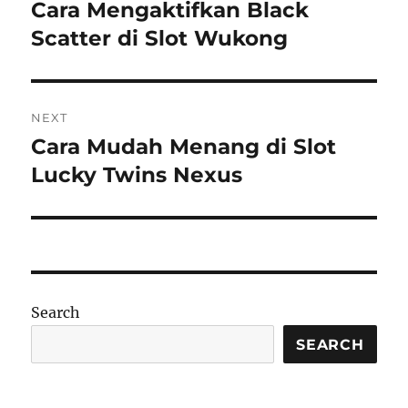
navigation
Cara Mengaktifkan Black
Previous
post:
Scatter di Slot Wukong
NEXT
Cara Mudah Menang di Slot
Next
post:
Lucky Twins Nexus
Search
SEARCH