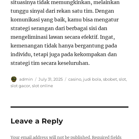
situasinya tidak memungkinkan, melainkan
tunggu sinyal dari rekan satu tim. Dengan
komunikasi yang baik, kamu bisa mengatur
strategi serangan dari berbagai sisi dan
mengeliminasi lawan secara efektif. Ingat,
kemenangan tidak hanya bergantung pada
individu, tetapi juga pada kekompakan dan
strategi tim secara keseluruhan.
Author
Posted
Tags
admin
July 31, 2025
casino
,
judi bola
,
sbobet
,
slot
,
on
slot gacor
,
slot online
Leave a Reply
Your email address will not be published.
Required fields