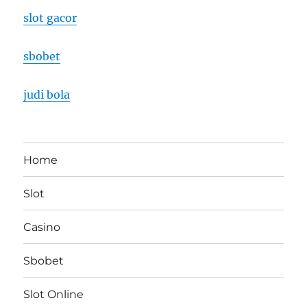
slot gacor
sbobet
judi bola
Home
Slot
Casino
Sbobet
Slot Online