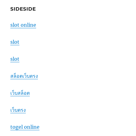
SIDESIDE
slot online
slot
slot
สล็อตเว็บตรง
เว็บสล็อต
เว็บตรง
togel online