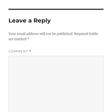
Leave a Reply
Your email address will not be published.
Required fields
are marked
*
COMMENT
*