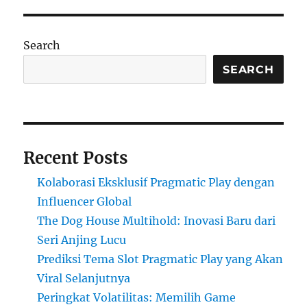
Search
SEARCH
Recent Posts
Kolaborasi Eksklusif Pragmatic Play dengan
Influencer Global
The Dog House Multihold: Inovasi Baru dari
Seri Anjing Lucu
Prediksi Tema Slot Pragmatic Play yang Akan
Viral Selanjutnya
Peringkat Volatilitas: Memilih Game