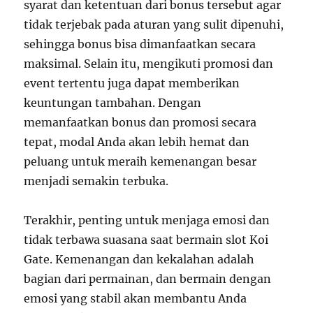
syarat dan ketentuan dari bonus tersebut agar
tidak terjebak pada aturan yang sulit dipenuhi,
sehingga bonus bisa dimanfaatkan secara
maksimal. Selain itu, mengikuti promosi dan
event tertentu juga dapat memberikan
keuntungan tambahan. Dengan
memanfaatkan bonus dan promosi secara
tepat, modal Anda akan lebih hemat dan
peluang untuk meraih kemenangan besar
menjadi semakin terbuka.
Terakhir, penting untuk menjaga emosi dan
tidak terbawa suasana saat bermain slot Koi
Gate. Kemenangan dan kekalahan adalah
bagian dari permainan, dan bermain dengan
emosi yang stabil akan membantu Anda