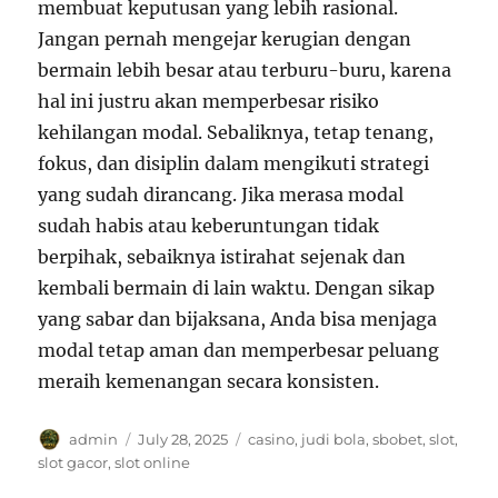
membuat keputusan yang lebih rasional.
Jangan pernah mengejar kerugian dengan
bermain lebih besar atau terburu-buru, karena
hal ini justru akan memperbesar risiko
kehilangan modal. Sebaliknya, tetap tenang,
fokus, dan disiplin dalam mengikuti strategi
yang sudah dirancang. Jika merasa modal
sudah habis atau keberuntungan tidak
berpihak, sebaiknya istirahat sejenak dan
kembali bermain di lain waktu. Dengan sikap
yang sabar dan bijaksana, Anda bisa menjaga
modal tetap aman dan memperbesar peluang
meraih kemenangan secara konsisten.
Author
Posted
Tags
admin
July 28, 2025
casino
,
judi bola
,
sbobet
,
slot
,
on
slot gacor
,
slot online