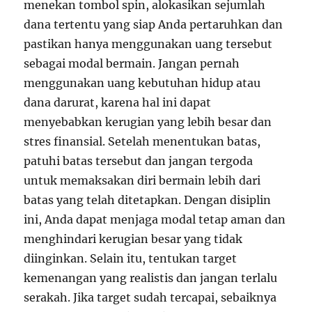
menekan tombol spin, alokasikan sejumlah
dana tertentu yang siap Anda pertaruhkan dan
pastikan hanya menggunakan uang tersebut
sebagai modal bermain. Jangan pernah
menggunakan uang kebutuhan hidup atau
dana darurat, karena hal ini dapat
menyebabkan kerugian yang lebih besar dan
stres finansial. Setelah menentukan batas,
patuhi batas tersebut dan jangan tergoda
untuk memaksakan diri bermain lebih dari
batas yang telah ditetapkan. Dengan disiplin
ini, Anda dapat menjaga modal tetap aman dan
menghindari kerugian besar yang tidak
diinginkan. Selain itu, tentukan target
kemenangan yang realistis dan jangan terlalu
serakah. Jika target sudah tercapai, sebaiknya