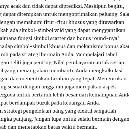
nya acak dan tidak dapat diprediksi. Meskipun begitu,
ng dapat diterapkan untuk mengoptimalkan peluang. Sal
dengan memahami fitur-fitur khusus yang ditawarkan
Apakah ada simbol-simbol wild yang dapat menggantikan
gaimana fungsi simbol scatter dan bonus round-nya?
adap simbol-simbol khusus dan mekanisme bonus aka
ruh pada strategi bermain Anda. Mempelajari tabel
an teliti juga penting. Nilai pembayaran untuk setiap
ol yang menang akan membantu Anda mengkalkulasi
ngan dan menentukan taruhan yang tepat. Menentukan
ang sesuai dengan anggaran juga merupakan aspek
 tergoda untuk bertaruh lebih besar dari kemampuan And
dapat berdampak buruk pada keuangan Anda.
trategi pengelolaan uang yang efektif sangatlah
angka panjang. Jangan lupa untuk selalu bermain denga
wab dan menetapkan batas waktu bermain.