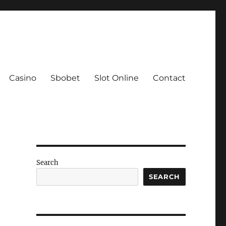
Casino
Sbobet
Slot Online
Contact
Search
SEARCH