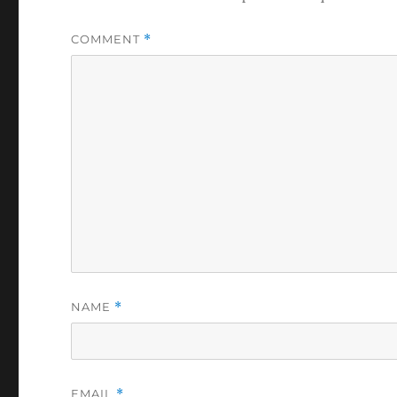
COMMENT
*
NAME
*
EMAIL
*