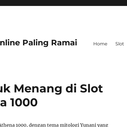
Online Paling Ramai
Home
Slot
uk Menang di Slot
a 1000
Athena 1000, dengan tema mitologi Yunani yang