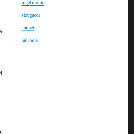
togel online
slot gacor
sbobet
a,
judi bola
i
g
.