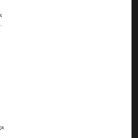
k
n
ga