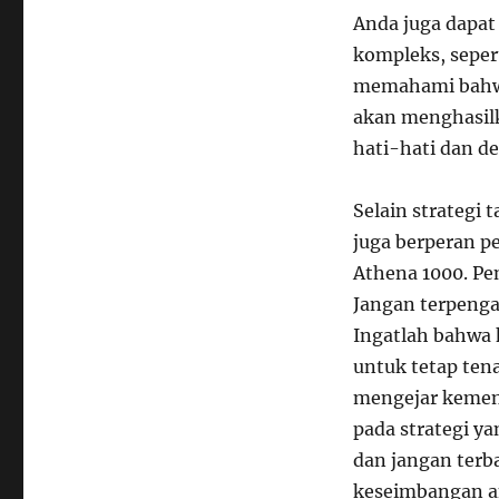
Anda juga dapat
kompleks, sepert
memahami bahwa 
akan menghasilk
hati-hati dan d
Selain strategi
juga berperan p
Athena 1000. Pe
Jangan terpenga
Ingatlah bahwa 
untuk tetap tena
mengejar kemen
pada strategi ya
dan jangan terb
keseimbangan a