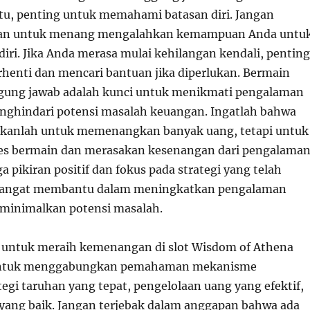
 itu, penting untuk memahami batasan diri. Jangan
nan untuk menang mengalahkan kemampuan Anda untu
iri. Jika Anda merasa mulai kehilangan kendali, penting
rhenti dan mencari bantuan jika diperlukan. Bermain
gung jawab adalah kunci untuk menikmati pengalaman
ghindari potensi masalah keuangan. Ingatlah bahwa
ukanlah untuk memenangkan banyak uang, tetapi untuk
es bermain dan merasakan kesenangan dari pengalama
 pikiran positif dan fokus pada strategi yang telah
n sangat membantu dalam meningkatkan pengalaman
minimalkan potensi masalah.
 untuk meraih kemenangan di slot Wisdom of Athena
 untuk menggabungkan pemahaman mekanisme
egi taruhan yang tepat, pengelolaan uang yang efektif,
i yang baik. Jangan terjebak dalam anggapan bahwa ada