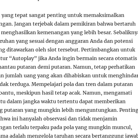
n yang tepat sangat penting untuk memaksimalkan
gan. Jangan terjebak dalam pemikiran bahwa bertaruh
n menghasilkan kemenangan yang lebih besar. Sebalikny
aruhan yang sesuai dengan anggaran Anda dan potensi
 ditawarkan oleh slot tersebut. Pertimbangkan untuk
ur “Autoplay” jika Anda ingin bermain secara otomatis
antau putaran demi putaran. Namun, tetap perhatikan
an jumlah uang yang akan dihabiskan untuk menghindar
idak terduga. Mempelajari pola dan tren dalam putaran
antu, meskipun hasil tetap acak. Namun, mengamati
ntu dalam jangka waktu tertentu dapat memberikan
g putaran yang mungkin lebih menguntungkan. Pentin
ahwa ini hanyalah observasi dan tidak menjamin
gan terlalu terpaku pada pola yang mungkin muncul,
ama adalah mengelola taruhan secara bertanggung jawab