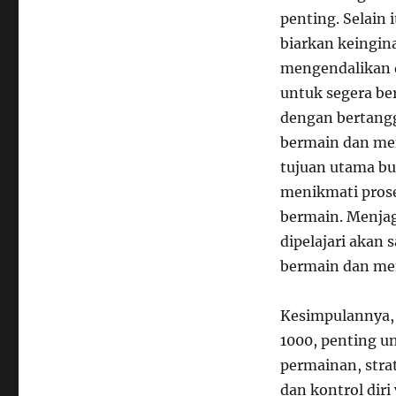
penting. Selain
biarkan keingi
mengendalikan d
untuk segera be
dengan bertang
bermain dan men
tujuan utama b
menikmati pros
bermain. Menjaga
dipelajari aka
bermain dan me
Kesimpulannya,
1000, penting
permainan, strat
dan kontrol dir