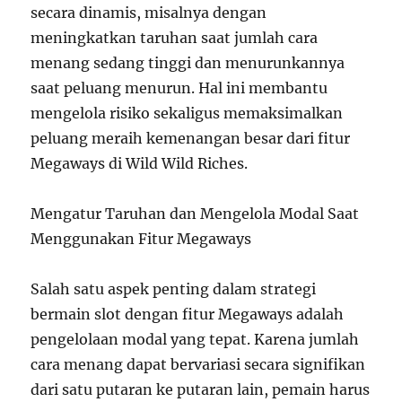
secara dinamis, misalnya dengan
meningkatkan taruhan saat jumlah cara
menang sedang tinggi dan menurunkannya
saat peluang menurun. Hal ini membantu
mengelola risiko sekaligus memaksimalkan
peluang meraih kemenangan besar dari fitur
Megaways di Wild Wild Riches.
Mengatur Taruhan dan Mengelola Modal Saat
Menggunakan Fitur Megaways
Salah satu aspek penting dalam strategi
bermain slot dengan fitur Megaways adalah
pengelolaan modal yang tepat. Karena jumlah
cara menang dapat bervariasi secara signifikan
dari satu putaran ke putaran lain, pemain harus