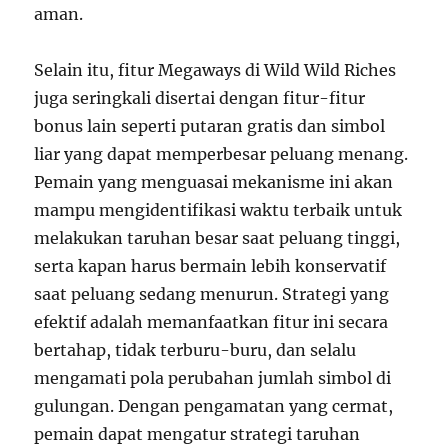
aman.
Selain itu, fitur Megaways di Wild Wild Riches
juga seringkali disertai dengan fitur-fitur
bonus lain seperti putaran gratis dan simbol
liar yang dapat memperbesar peluang menang.
Pemain yang menguasai mekanisme ini akan
mampu mengidentifikasi waktu terbaik untuk
melakukan taruhan besar saat peluang tinggi,
serta kapan harus bermain lebih konservatif
saat peluang sedang menurun. Strategi yang
efektif adalah memanfaatkan fitur ini secara
bertahap, tidak terburu-buru, dan selalu
mengamati pola perubahan jumlah simbol di
gulungan. Dengan pengamatan yang cermat,
pemain dapat mengatur strategi taruhan