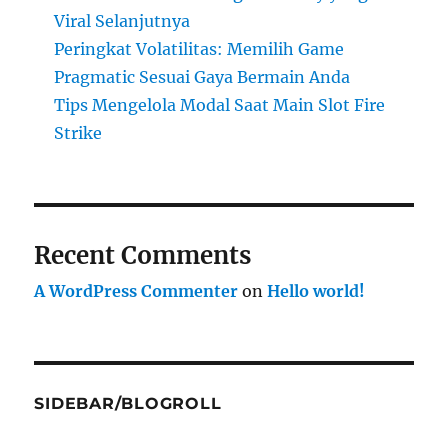
Viral Selanjutnya
Peringkat Volatilitas: Memilih Game
Pragmatic Sesuai Gaya Bermain Anda
Tips Mengelola Modal Saat Main Slot Fire
Strike
Recent Comments
A WordPress Commenter
on
Hello world!
SIDEBAR/BLOGROLL