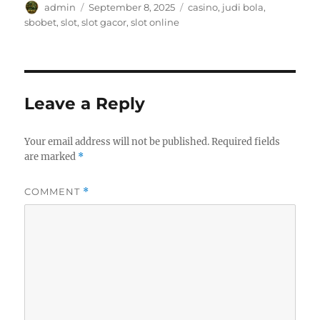
Author
Posted
Tags
admin
September 8, 2025
casino
,
judi bola
,
on
sbobet
,
slot
,
slot gacor
,
slot online
Leave a Reply
Your email address will not be published.
Required fields
are marked
*
COMMENT
*