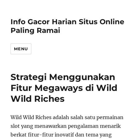
Info Gacor Harian Situs Online
Paling Ramai
MENU
Strategi Menggunakan
Fitur Megaways di Wild
Wild Riches
Wild Wild Riches adalah salah satu permainan
slot yang menawarkan pengalaman menarik
berkat fitur-fitur inovatif dan tema yang