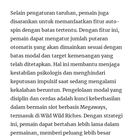
Selain pengaturan taruhan, pemain juga
disarankan untuk memanfaatkan fitur auto-
spin dengan batas tertentu. Dengan fitur ini,
pemain dapat mengatur jumlah putaran
otomatis yang akan dimainkan sesuai dengan
batas modal dan target kemenangan yang
telah ditetapkan. Hal ini membantu menjaga
kestabilan psikologis dan menghindari
keputusan impulsif saat sedang mengalami
kekalahan beruntun. Pengelolaan modal yang
disiplin dan cerdas adalah kunci keberhasilan
dalam bermain slot berbasis Megaways,
termasuk di Wild Wild Riches. Dengan strategi
ini, pemain dapat bertahan lebih lama dalam
permainan, memberi peluang lebih besar