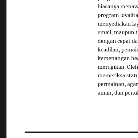
biasanya menawa
program loyalita
menyediakan lay
email, maupun 
dengan cepat da
keadilan, pemai
kemenangan besa
merugikan. Oleh 
memeriksa statu
permainan, aga
aman, dan penu