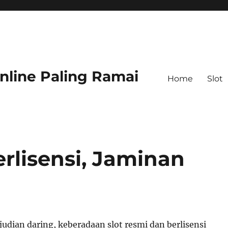
Online Paling Ramai
Home
Slot
rlisensi, Jaminan
udian daring, keberadaan slot resmi dan berlisensi