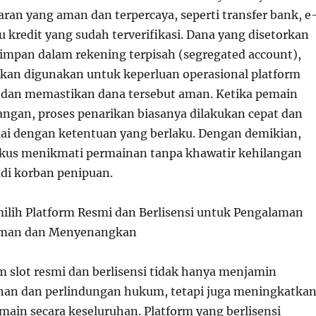
an yang aman dan terpercaya, seperti transfer bank, e
tu kredit yang sudah terverifikasi. Dana yang disetorkan
impan dalam rekening terpisah (segregated account),
akan digunakan untuk keperluan operasional platform
 dan memastikan dana tersebut aman. Ketika pemain
gan, proses penarikan biasanya dilakukan cepat dan
uai dengan ketentuan yang berlaku. Dengan demikian,
kus menikmati permainan tanpa khawatir kehilangan
di korban penipuan.
lih Platform Resmi dan Berlisensi untuk Pengalaman
Aman dan Menyenangkan
m slot resmi dan berlisensi tidak hanya menjamin
nan dan perlindungan hukum, tetapi juga meningkatka
ain secara keseluruhan. Platform yang berlisensi