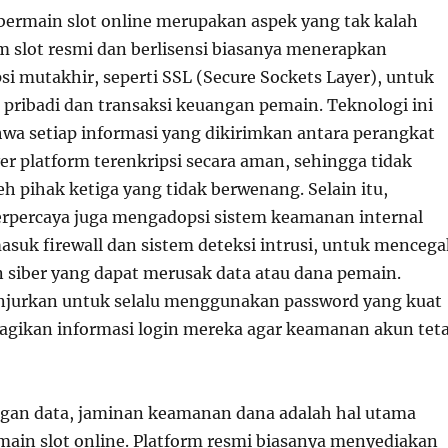
ermain slot online merupakan aspek yang tak kalah
rm slot resmi dan berlisensi biasanya menerapkan
si mutakhir, seperti SSL (Secure Sockets Layer), untuk
 pribadi dan transaksi keuangan pemain. Teknologi ini
a setiap informasi yang dikirimkan antara perangkat
er platform terenkripsi secara aman, sehingga tidak
eh pihak ketiga yang tidak berwenang. Selain itu,
erpercaya juga mengadopsi sistem keamanan internal
asuk firewall dan sistem deteksi intrusi, untuk menceg
 siber yang dapat merusak data atau dana pemain.
njurkan untuk selalu menggunakan password yang kuat
gikan informasi login mereka agar keamanan akun tet
ngan data, jaminan keamanan dana adalah hal utama
rmain slot online. Platform resmi biasanya menyediakan