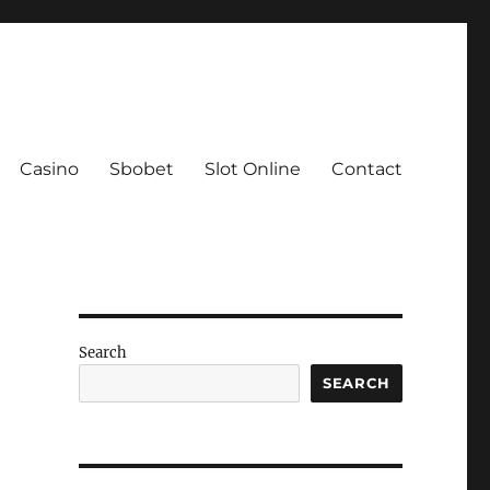
Casino
Sbobet
Slot Online
Contact
Search
SEARCH