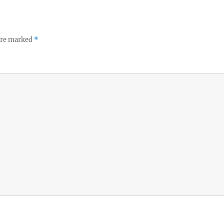
 are marked
*