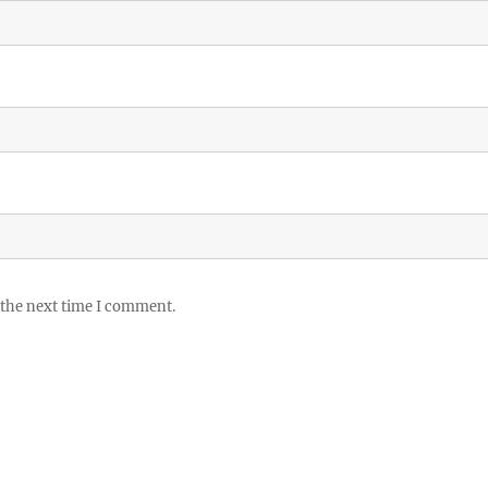
 the next time I comment.