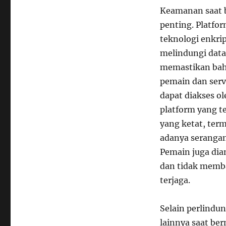
Keamanan saat b
penting. Platfo
teknologi enkrip
melindungi data
memastikan bahw
pemain dan serv
dapat diakses ol
platform yang t
yang ketat, term
adanya serangan
Pemain juga dia
dan tidak memba
terjaga.
Selain perlindu
lainnya saat be