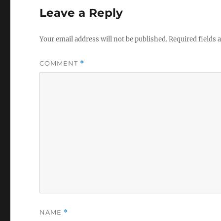
Leave a Reply
Your email address will not be published.
Required fields
COMMENT
*
NAME
*