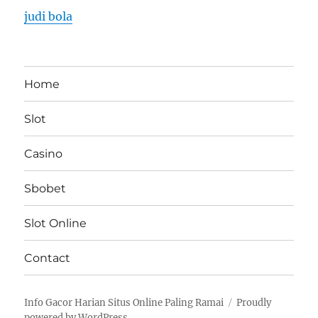
judi bola
Home
Slot
Casino
Sbobet
Slot Online
Contact
Info Gacor Harian Situs Online Paling Ramai
Proudly
powered by WordPress