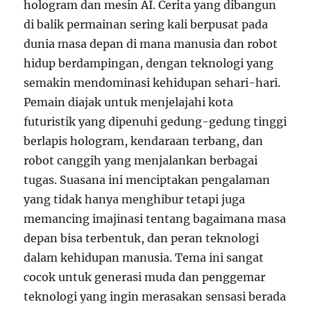
hologram dan mesin AI. Cerita yang dibangun
di balik permainan sering kali berpusat pada
dunia masa depan di mana manusia dan robot
hidup berdampingan, dengan teknologi yang
semakin mendominasi kehidupan sehari-hari.
Pemain diajak untuk menjelajahi kota
futuristik yang dipenuhi gedung-gedung tinggi
berlapis hologram, kendaraan terbang, dan
robot canggih yang menjalankan berbagai
tugas. Suasana ini menciptakan pengalaman
yang tidak hanya menghibur tetapi juga
memancing imajinasi tentang bagaimana masa
depan bisa terbentuk, dan peran teknologi
dalam kehidupan manusia. Tema ini sangat
cocok untuk generasi muda dan penggemar
teknologi yang ingin merasakan sensasi berada