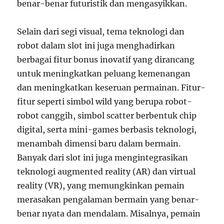
benar-benar futuristik dan mengasyikkan.
Selain dari segi visual, tema teknologi dan
robot dalam slot ini juga menghadirkan
berbagai fitur bonus inovatif yang dirancang
untuk meningkatkan peluang kemenangan
dan meningkatkan keseruan permainan. Fitur-
fitur seperti simbol wild yang berupa robot-
robot canggih, simbol scatter berbentuk chip
digital, serta mini-games berbasis teknologi,
menambah dimensi baru dalam bermain.
Banyak dari slot ini juga mengintegrasikan
teknologi augmented reality (AR) dan virtual
reality (VR), yang memungkinkan pemain
merasakan pengalaman bermain yang benar-
benar nyata dan mendalam. Misalnya, pemain