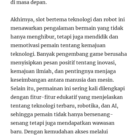
di masa depan.
Akhirnya, slot bertema teknologi dan robot ini
menawarkan pengalaman bermain yang tidak
hanya menghibur, tetapi juga mendidik dan
memotivasi pemain tentang kemajuan
teknologi. Banyak pengembang game berusaha
menyisipkan pesan positif tentang inovasi,
kemajuan ilmiah, dan pentingnya menjaga
keseimbangan antara manusia dan mesin.
Selain itu, permainan ini sering kali dilengkapi
dengan fitur-fitur edukatif yang menjelaskan
tentang teknologi terbaru, robotika, dan AI,
sehingga pemain tidak hanya bersenang-
senang tetapi juga mendapatkan wawasan
baru. Dengan kemudahan akses melalui