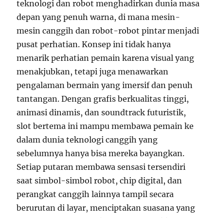
teknologi dan robot menghadirkan dunia masa
depan yang penuh warna, di mana mesin-
mesin canggih dan robot-robot pintar menjadi
pusat perhatian. Konsep ini tidak hanya
menarik perhatian pemain karena visual yang
menakjubkan, tetapi juga menawarkan
pengalaman bermain yang imersif dan penuh
tantangan. Dengan grafis berkualitas tinggi,
animasi dinamis, dan soundtrack futuristik,
slot bertema ini mampu membawa pemain ke
dalam dunia teknologi canggih yang
sebelumnya hanya bisa mereka bayangkan.
Setiap putaran membawa sensasi tersendiri
saat simbol-simbol robot, chip digital, dan
perangkat canggih lainnya tampil secara
berurutan di layar, menciptakan suasana yang