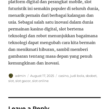
platform digital dan perangkat mobile, slot
futuristik ini semakin populer di seluruh dunia,
menarik pemain dari berbagai kalangan dan
usia. Sebagai salah satu inovasi dalam dunia
permainan kasino digital, slot bertema
teknologi dan robot menunjukkan bagaimana
teknologi dapat mengubah cara kita bermain
dan menikmati hiburan, sambil memberi
gambaran tentang masa depan yang penuh
kemungkinan dan inovasi.
Author
Posted
Tags
admin
August 17, 2025
casino
,
judi bola
,
sbobet
,
on
slot
,
slot gacor
,
slot online
Leave a Reply