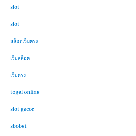
slot
slot
สล็อตเว็บตรง
เว็บสล็อต
เว็บตรง
togel online
slot gacor
sbobet