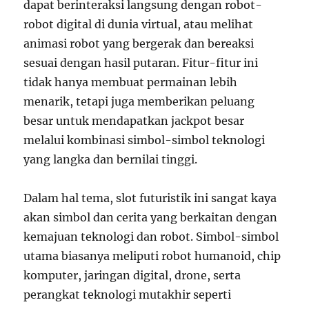
dapat berinteraksi langsung dengan robot-
robot digital di dunia virtual, atau melihat
animasi robot yang bergerak dan bereaksi
sesuai dengan hasil putaran. Fitur-fitur ini
tidak hanya membuat permainan lebih
menarik, tetapi juga memberikan peluang
besar untuk mendapatkan jackpot besar
melalui kombinasi simbol-simbol teknologi
yang langka dan bernilai tinggi.
Dalam hal tema, slot futuristik ini sangat kaya
akan simbol dan cerita yang berkaitan dengan
kemajuan teknologi dan robot. Simbol-simbol
utama biasanya meliputi robot humanoid, chip
komputer, jaringan digital, drone, serta
perangkat teknologi mutakhir seperti