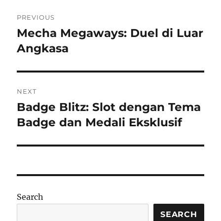
Post
PREVIOUS
navigation
Mecha Megaways: Duel di Luar
Previous
post:
Angkasa
NEXT
Badge Blitz: Slot dengan Tema
Next
post:
Badge dan Medali Eksklusif
Search
SEARCH