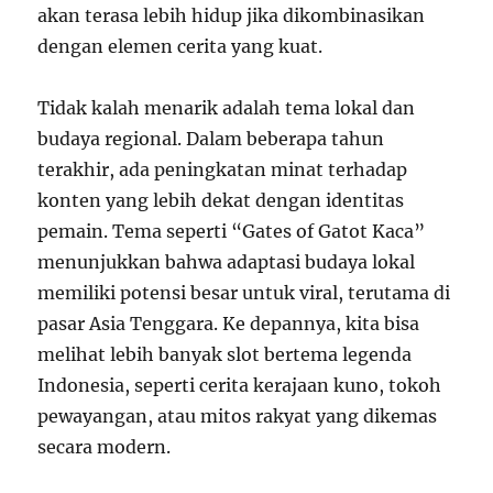
akan terasa lebih hidup jika dikombinasikan
dengan elemen cerita yang kuat.
Tidak kalah menarik adalah tema lokal dan
budaya regional. Dalam beberapa tahun
terakhir, ada peningkatan minat terhadap
konten yang lebih dekat dengan identitas
pemain. Tema seperti “Gates of Gatot Kaca”
menunjukkan bahwa adaptasi budaya lokal
memiliki potensi besar untuk viral, terutama di
pasar Asia Tenggara. Ke depannya, kita bisa
melihat lebih banyak slot bertema legenda
Indonesia, seperti cerita kerajaan kuno, tokoh
pewayangan, atau mitos rakyat yang dikemas
secara modern.