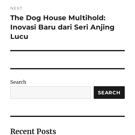
NEXT
The Dog House Multihold:
Next
post:
Inovasi Baru dari Seri Anjing
Lucu
Search
SEARCH
Recent Posts