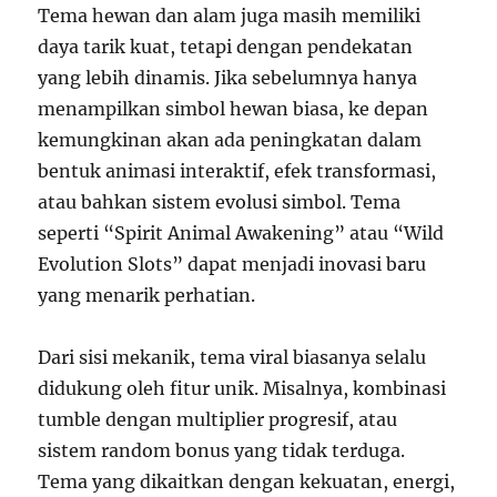
Tema hewan dan alam juga masih memiliki
daya tarik kuat, tetapi dengan pendekatan
yang lebih dinamis. Jika sebelumnya hanya
menampilkan simbol hewan biasa, ke depan
kemungkinan akan ada peningkatan dalam
bentuk animasi interaktif, efek transformasi,
atau bahkan sistem evolusi simbol. Tema
seperti “Spirit Animal Awakening” atau “Wild
Evolution Slots” dapat menjadi inovasi baru
yang menarik perhatian.
Dari sisi mekanik, tema viral biasanya selalu
didukung oleh fitur unik. Misalnya, kombinasi
tumble dengan multiplier progresif, atau
sistem random bonus yang tidak terduga.
Tema yang dikaitkan dengan kekuatan, energi,