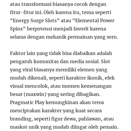
atau transformasi biasanya cocok dengan
fitur-fitur ini. Oleh karena itu, tema seperti
“Energy Surge Slots” atau “Elemental Power
Spins” berpotensi menjadi favorit karena
selaras dengan mekanik permainan yang seru.
Faktor lain yang tidak bisa diabaikan adalah
pengaruh komunitas dan media sosial. Slot
yang viral biasanya memiliki elemen yang
mudah dikenali, seperti karakter ikonik, efek
visual mencolok, atau momen kemenangan
besar (maxwin) yang sering dibagikan.
Pragmatic Play kemungkinan akan terus
menciptakan karakter yang kuat secara
branding, seperti figur dewa, pahlawan, atau
maskot unik yang mudah diingat oleh pemain.