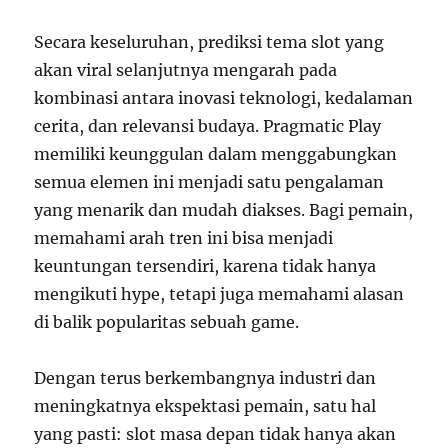
Secara keseluruhan, prediksi tema slot yang
akan viral selanjutnya mengarah pada
kombinasi antara inovasi teknologi, kedalaman
cerita, dan relevansi budaya. Pragmatic Play
memiliki keunggulan dalam menggabungkan
semua elemen ini menjadi satu pengalaman
yang menarik dan mudah diakses. Bagi pemain,
memahami arah tren ini bisa menjadi
keuntungan tersendiri, karena tidak hanya
mengikuti hype, tetapi juga memahami alasan
di balik popularitas sebuah game.
Dengan terus berkembangnya industri dan
meningkatnya ekspektasi pemain, satu hal
yang pasti: slot masa depan tidak hanya akan