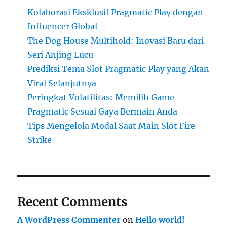
Kolaborasi Eksklusif Pragmatic Play dengan
Influencer Global
The Dog House Multihold: Inovasi Baru dari
Seri Anjing Lucu
Prediksi Tema Slot Pragmatic Play yang Akan
Viral Selanjutnya
Peringkat Volatilitas: Memilih Game
Pragmatic Sesuai Gaya Bermain Anda
Tips Mengelola Modal Saat Main Slot Fire
Strike
Recent Comments
A WordPress Commenter
on
Hello world!